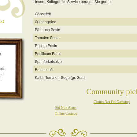
Unsere Kollegen im Service beraten Sie gerne
Gänsefett
kt
Quittengelee
Bärlauch Pesto
Tomaten Pesto
Rucola Pesto
Basilicum Pesto
s
Spanferkelsulze
nds
Entenconfit
len
Kalbs-Tomaten-Sugo (gr. Glas)
n!
Community pic
Casino Not On Gamstop
Siti Non Aams
Online Casinos