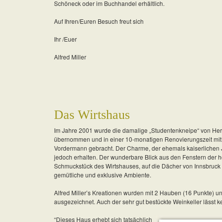
Schöneck oder im Buchhandel erhältlich.
Auf Ihren/Euren Besuch freut sich
Ihr /Euer
Alfred Miller
Das Wirtshaus
Im Jahre 2001 wurde die damalige „Studentenkneipe“ von Herrn
übernommen und in einer 10-monatigen Renovierungszeit mit v
Vordermann gebracht. Der Charme, der ehemals kaiserlichen
jedoch erhalten. Der wunderbare Blick aus den Fenstern der
Schmuckstück des Wirtshauses, auf die Dächer von Innsbruck u
gemütliche und exklusive Ambiente.
Alfred Miller’s Kreationen wurden mit 2 Hauben (16 Punkte) u
ausgezeichnet. Auch der sehr gut bestückte Weinkeller lässt 
“Dieses Haus erhebt sich tatsächlich