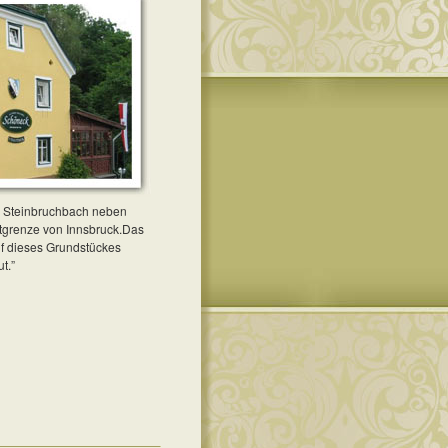
zum Steinbruchbach neben
dtgrenze von Innsbruck.Das
f dieses Grundstückes
t.”